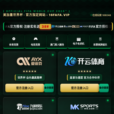
[ OFFICIAL FIFA WORLD CUP 2026™ ]
美加墨世界杯 · 官方指定网站 - 16FAFA.VIP
在线玩家:
109248
38¥
FIFA官方授权·注册实名送
FIFA官方授权·注册
⚽️
🎮
🃏
🀄️
🎰
电子老虎机
体育竞猜
电竞竞猜
澳门真人赌场
彩票棋牌娱乐
★★★★★
★★★★★
世界杯 业内最高赔率
皇家马德里 官方合作伙伴
官方注册入口
官方注册入口
备份链接
备份链接